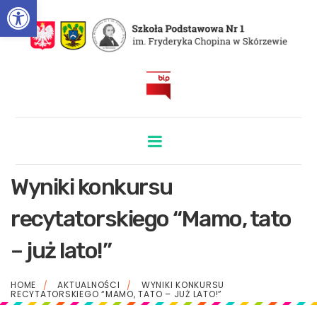
Otwórz pasek narzędzi
BIP
Wyniki konkursu
recytatorskiego “Mamo, tato
– już lato!”
HOME
AKTUALNOŚCI
WYNIKI KONKURSU
RECYTATORSKIEGO “MAMO, TATO – JUŻ LATO!”